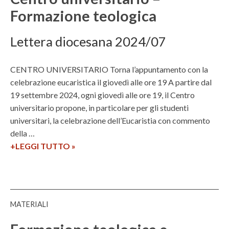
Formazione teologica
Lettera diocesana 2024/07
CENTRO UNIVERSITARIO Torna l’appuntamento con la
celebrazione eucaristica il giovedì alle ore 19 A partire dal
19 settembre 2024, ogni giovedì alle ore 19, il Centro
universitario propone, in particolare per gli studenti
universitari, la celebrazione dell’Eucaristia con commento
della …
+LEGGI TUTTO
C
»
e
n
t
r
MATERIALI
o
u