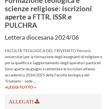
Formazione teologica e
n
scienze religiose: iscrizioni
i
aperte a FTTR, ISSR e
v
e
PULCHRA
r
s
Lettera diocesana 2024/06
i
t
FACOLTÀ TEOLOGICA DEL TRIVENETO Percorsi
a
universitari per la formazione degli insegnanti di religione e
r
per la qualifica e l’aggiornamento degli operatori pastorali
i
Sono aperte da giugno a settembre le iscrizioni all’anno
o
accademico 2024/2025 della Facoltà teologica del
–
Triveneto – sede …
F
+LEGGI TUTTO
F
»
o
o
r
r
m
m
a