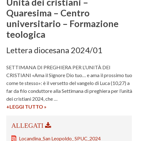
Unità dei cristiani –
e
r
e
r
Quaresima – Centro
e
u
s
universitario – Formazione
–
r
i
C
o
teologica
t
o
p
a
l
e
Lettera diocesana 2024/01
r
l
e
i
e
–
o
SETTIMANA DI PREGHIERA PER L’UNITÀ DEI
t
U
–
CRISTIANI «Ama il Signore Dio tuo… e ama il prossimo tuo
t
n
P
come te stesso»: è il versetto del vangelo di Luca (10,27) a
a
a
e
far da filo conduttore alla Settimana di preghiera per l’unità
T
d
r
dei cristiani 2024, che …
e
o
c
+LEGGI TUTTO
U
»
r
c
o
n
r
c
r
i
a
i
s
t
S
a
o
à
Locandina_San Leopoldo_ SPUC_2024
a
p