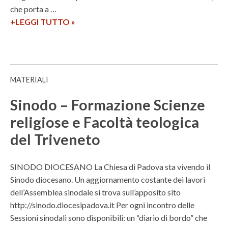
c
che porta a …
i
o
o
+LEGGI TUTTO
S
»
t
l
–
c
a
o
C
u
r
g
e
o
i
i
n
l
o
c
t
MATERIALI
e
–
a
r
d
F
Sinodo – Formazione Scienze
o
i
o
u
religiose e Facoltà teologica
a
r
n
del Triveneto
l
m
i
t
a
v
a
z
SINODO DIOCESANO La Chiesa di Padova sta vivendo il
e
f
i
Sinodo diocesano. Un aggiornamento costante dei lavori
r
o
o
dell’Assemblea sinodale si trova sull’apposito sito
s
r
n
http://sinodo.diocesipadova.it Per ogni incontro delle
i
m
e
Sessioni sinodali sono disponibili: un “diario di bordo” che
t
a
t