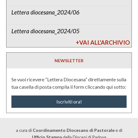
i
S
o
s
c
o
Lettera diocesana_2024/06
i
i
n
t
e
a
Lettera diocesana_2024/05
n
r
z
+VAI ALL'ARCHIVIO
i
e
o
r
–
NEWSLETTER
e
S
l
i
i
Se vuoi ricevere “Lettera Diocesana” direttamente sulla
n
g
tua casella di posta compila il form cliccando qui sotto:
o
i
d
Iscriviti ora!
o
o
s
e
e
a cura di
Coordinamento Diocesano di Pastorale
e di
F
Ufficio Stampa
della Diocesi di Padova