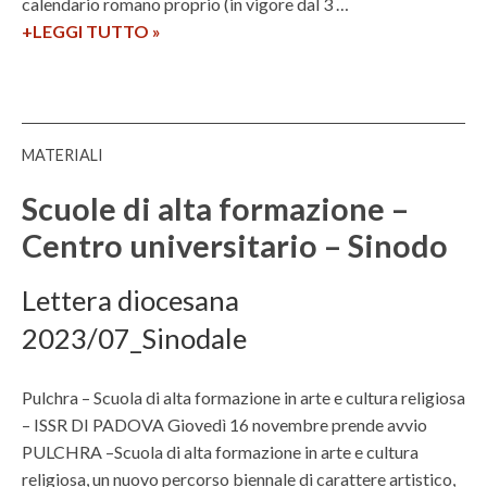
calendario romano proprio (in vigore dal 3 …
o
s
t
+LEGGI TUTTO
C
»
p
i
a
a
e
m
r
l
e
a
i
e
–
o
n
C
MATERIALI
–
d
e
F
a
Scuole di alta formazione –
n
o
r
t
Centro universitario – Sinodo
r
i
r
m
o
o
Lettera diocesana
a
l
u
z
i
2023/07_Sinodale
n
i
t
i
o
u
Pulchra – Scuola di alta formazione in arte e cultura religiosa
v
n
r
– ISSR DI PADOVA Giovedì 16 novembre prende avvio
e
e
g
PULCHRA –Scuola di alta formazione in arte e cultura
r
t
i
religiosa, un nuovo percorso biennale di carattere artistico,
s
e