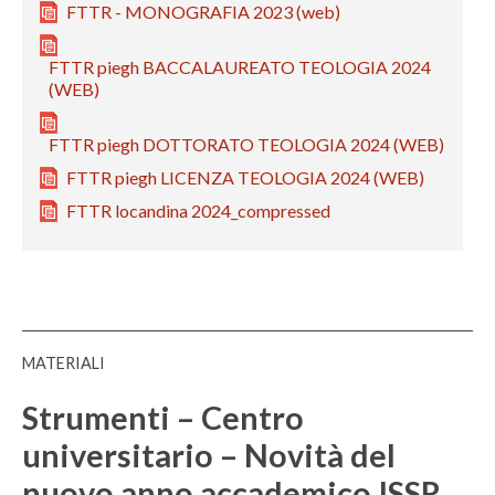
a
FTTR - MONOGRAFIA 2023 (web)
z
z
i
i
FTTR piegh BACCALAUREATO TEOLOGIA 2024
o
(WEB)
o
n
n
e
FTTR piegh DOTTORATO TEOLOGIA 2024 (WEB)
e
t
t
FTTR piegh LICENZA TEOLOGIA 2024 (WEB)
e
e
o
FTTR locandina 2024_compressed
o
l
l
o
o
g
g
i
i
c
MATERIALI
c
a
a
Strumenti – Centro
e
universitario – Novità del
s
c
nuovo anno accademico ISSR