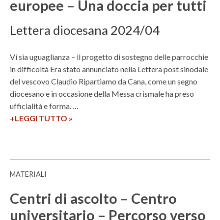
europee – Una doccia per tutti
–
r
C
i
e
Lettera diocesana 2024/04
z
n
i
t
o
Vi sia uguaglianza – il progetto di sostegno delle parrocchie
r
n
in difficoltà Era stato annunciato nella Lettera post sinodale
o
i
del vescovo Claudio Ripartiamo da Cana, come un segno
u
a
diocesano e in occasione della Messa crismale ha preso
n
p
ufficialità e forma. …
i
e
+LEGGI TUTTO
V
»
v
r
i
e
t
s
r
e
i
s
a
a
i
MATERIALI
F
u
t
T
g
Centri di ascolto – Centro
a
T
u
r
universitario – Percorso verso
R
a