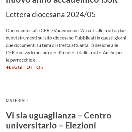
i
e
Lettera diocesana 2024/05
n
z
Documento sulle CER e Vademecum “Attenti alle truffe: due
e
nuovi strumenti sul sito diocesano Pubblicati in questi giorni
r
due documenti su temi di stretta attualità: l’adesione alle
e
CER e un vademecum per difendersi dalle truffe. Anche per
l
le parrocchie e …
i
+LEGGI TUTTO
S
»
g
t
i
r
o
u
s
m
e
MATERIALI
e
:
n
Vi sia uguaglianza – Centro
i
t
s
universitario – Elezioni
i
c