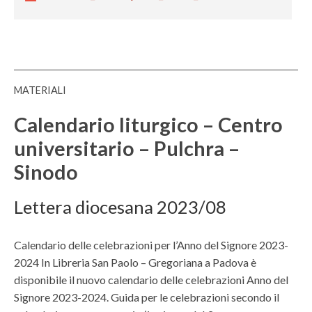
v
d
n
e
e
e
t
r
r
i
a
t
s
c
–
u
o
r
C
t
MATERIALI
l
i
e
t
e
s
n
Calendario liturgico – Centro
i
e
t
t
universitario – Pulchra –
l
i
r
e
Sinodo
a
o
z
n
u
i
i
Lettera diocesana 2023/08
n
o
–
i
n
Q
v
Calendario delle celebrazioni per l’Anno del Signore 2023-
i
u
e
2024 In Libreria San Paolo – Gregoriana a Padova è
e
a
r
disponibile il nuovo calendario delle celebrazioni Anno del
u
r
s
Signore 2023-2024. Guida per le celebrazioni secondo il
r
e
i