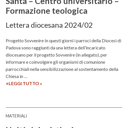
Santa – Centro universitario –
a
n
e
Formazione teologica
s
n
r
c
o
s
o
Lettera diocesana 2024/02
a
i
l
c
t
t
c
Progetto Sovvenire In questi giorni i parroci della Diocesi di
a
o
a
Padova sono raggiunti da una lettera dell’incaricato
r
–
d
diocesano per il progetto Sovvenire (in allegato), per
i
C
e
informare e coinvolgere gli organismi di comunione
o
e
m
parrocchiali nella sensibilizzazione al sostentamento della
–
n
i
Chiesa in …
E
t
c
+LEGGI TUTTO
S
»
l
r
o
o
e
o
I
v
z
u
S
v
i
n
S
e
o
i
MATERIALI
R
n
n
v
i
i