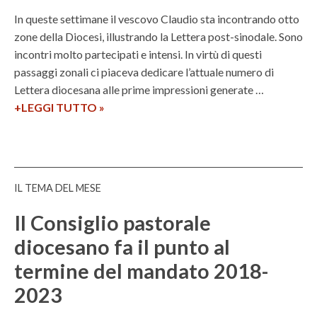
a
b
In queste settimane il vescovo Claudio sta incontrando otto
S
i
zone della Diocesi, illustrando la Lettera post-sinodale. Sono
e
b
incontri molto partecipati e intensi. In virtù di questi
t
l
passaggi zonali ci piaceva dedicare l’attuale numero di
t
i
Lettera diocesana alle prime impressioni generate …
i
c
+LEGGI TUTTO
R
»
m
o
i
a
q
p
n
u
a
a
e
r
s
s
IL TEMA DEL MESE
t
o
t
i
c
Il Consiglio pastorale
’
a
i
a
diocesano fa il punto al
m
a
n
termine del mandato 2018-
o
l
n
d
e
o
2023
a
d
è