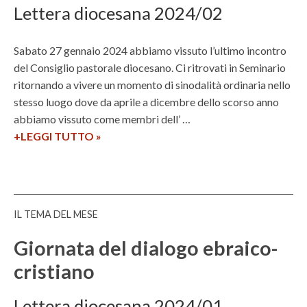
C
e
A
Lettera diocesana 2024/02
a
i
g
n
c
à
Sabato 27 gennaio 2024 abbiamo vissuto l’ultimo incontro
a
a
p
del Consiglio pastorale diocesano. Ci ritrovati in Seminario
t
e
ritornando a vivere un momento di sinodalità ordinaria nello
t
stesso luogo dove da aprile a dicembre dello scorso anno
o
abbiamo vissuto come membri dell’ …
l
+LEGGI TUTTO
I
»
i
l
c
C
i
o
i
n
n
IL TEMA DEL MESE
s
I
i
Giornata del dialogo ebraico-
t
g
a
cristiano
l
l
i
i
Lettera diocesana 2024/01