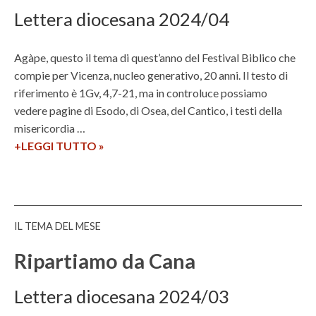
l
r
i
Lettera diocesana 2024/04
l
e
a
a
t
l
d
Agàpe, questo il tema di quest’anno del Festival Biblico che
i
o
e
compie per Vicenza, nucleo generativo, 20 anni. Il testo di
g
m
riferimento è 1Gv, 4,7-21, ma in controluce possiamo
o
o
vedere pagine di Esodo, di Osea, del Cantico, i testi della
c
misericordia …
r
+LEGGI TUTTO
I
»
a
l
z
F
i
e
a
s
IL TEMA DEL MESE
:
t
l
i
Ripartiamo da Cana
a
v
5
a
Lettera diocesana 2024/03
0
l