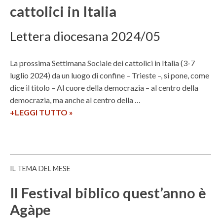
i
cattolici in Italia
p
o
a
i
z
Lettera diocesana 2024/05
a
i
d
o
La prossima Settimana Sociale dei cattolici in Italia (3-7
i
d
luglio 2024) da un luogo di confine – Trieste –, si pone, come
r
i
dice il titolo – Al cuore della democrazia – al centro della
a
l
democrazia, ma anche al centro della …
c
i
+LEGGI TUTTO
A
»
c
b
l
o
e
c
n
r
u
t
t
o
a
à
IL TEMA DEL MESE
r
r
e
e
Il Festival biblico quest’anno è
s
d
d
i
i
Agàpe
e
p
d