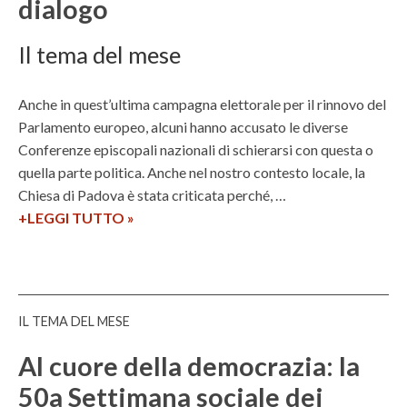
dialogo
l
S
Il tema del mese
e
m
i
Anche in quest’ultima campagna elettorale per il rinnovo del
n
Parlamento europeo, alcuni hanno accusato le diverse
a
Conferenze episcopali nazionali di schierarsi con questa o
r
quella parte politica. Anche nel nostro contesto locale, la
i
Chiesa di Padova è stata criticata perché, …
o
+LEGGI TUTTO
L
»
2
a
0
i
2
c
4
i
IL TEMA DEL MESE
:
t
L
à
Al cuore della democrazia: la
a
è
50a Settimana sociale dei
g
s