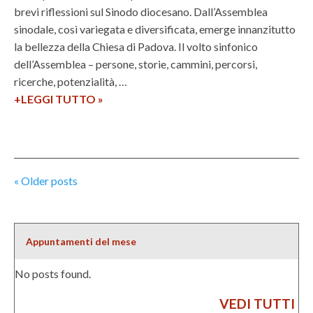
2
o
d
brevi riflessioni sul Sinodo diocesano. Dall’Assemblea
3
?
a
sinodale, così variegata e diversificata, emerge innanzitutto
l
la bellezza della Chiesa di Padova. Il volto sinfonico
e
dell’Assemblea – persone, storie, cammini, percorsi,
ricerche, potenzialità, …
+LEGGI TUTTO
S
»
i
n
o
d
P
«
Older posts
o
o
:
s
a
c
t
Appuntamenti del mese
h
N
No posts found.
e
a
p
v
VEDI TUTTI
u