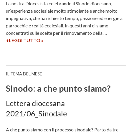
e
s
e
La nostra Diocesi sta celebrando il Sinodo diocesano,
d
t
s
un‘esperienza ecclesiale molto stimolante e anche molto
e
i
p
impegnativa, che ha richiesto tempo, passione ed energie a
l
a
e
parrocchie e realtà ecclesiali. In questi anni ci siamo
m
n
r
concentrati sulle scelte per il rinnovamento della …
a
o
i
+LEGGI TUTTO
U
»
n
e
n
d
n
a
a
z
C
t
a
h
IL TEMA DEL MESE
o
d
i
2
e
e
Sinodo: a che punto siamo?
0
l
s
1
S
a
Lettera diocesana
8
i
s
2021/06_Sinodale
-
n
i
2
o
n
0
d
o
A che punto siamo con il processo sinodale? Parto da tre