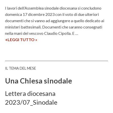
o
d
f
i
I lavori dell’Assemblea sinodale diocesana si concludono
a
a
domenica 17 dicembre 2023 con il voto di due ulteriori
i
l
documenti che si vanno ad aggiungere a quello dedicato ai
l
o
ministeri battesimali. Documenti che saranno consegnati
p
g
nella mani del vescovo Claudio Cipolla. E …
u
o
+LEGGI TUTTO
C
»
n
e
o
t
b
s
o
r
a
a
a
l
IL TEMA DEL MESE
l
i
a
t
c
s
Una Chiesa sinodale
e
o
c
r
-
i
Lettera diocesana
m
c
a
2023/07_Sinodale
i
r
l
n
i
’