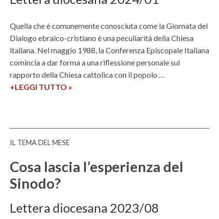
o
a
p
a
Quella che è comunemente conosciuta come la Giornata del
s
Dialogo ebraico-cristiano è una peculiarità della Chiesa
t
italiana. Nel maggio 1988, la Conferenza Episcopale Italiana
o
comincia a dar forma a una riflessione personale sul
r
rapporto della Chiesa cattolica con il popolo …
a
+LEGGI TUTTO
G
»
l
i
e
o
d
r
i
n
IL TEMA DEL MESE
o
a
c
t
Cosa lascia l’esperienza del
e
a
Sinodo?
s
d
a
e
Lettera diocesana 2023/08
n
l