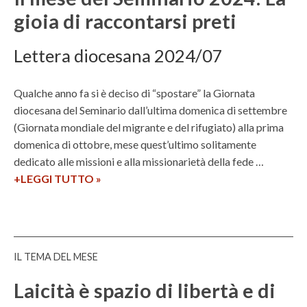
gioia di raccontarsi preti
Lettera diocesana 2024/07
Qualche anno fa si è deciso di “spostare” la Giornata
diocesana del Seminario dall’ultima domenica di settembre
(Giornata mondiale del migrante e del rifugiato) alla prima
domenica di ottobre, mese quest’ultimo solitamente
dedicato alle missioni e alla missionarietà della fede …
+LEGGI TUTTO
I
»
l
m
e
s
IL TEMA DEL MESE
e
d
Laicità è spazio di libertà e di
e