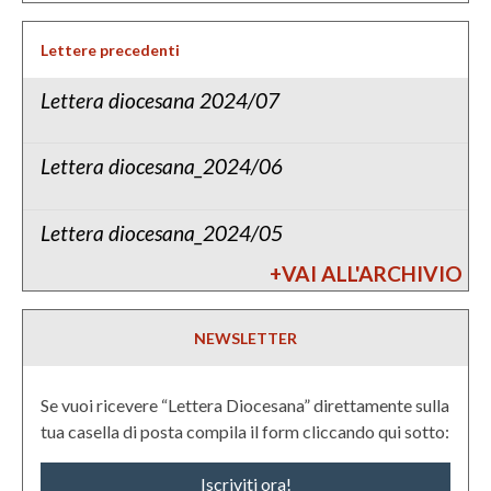
i
n
g
t
Lettere precedenti
a
o
Lettera diocesana 2024/07
t
s
i
i
a
o
Lettera diocesana_2024/06
m
n
o
Lettera diocesana_2024/05
?
+VAI ALL'ARCHIVIO
NEWSLETTER
Se vuoi ricevere “Lettera Diocesana” direttamente sulla
tua casella di posta compila il form cliccando qui sotto:
Iscriviti ora!