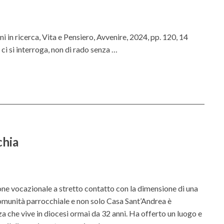
 in ricerca, Vita e Pensiero, Avvenire, 2024, pp. 120, 14
e ci si interroga, non di rado senza …
chia
ne vocazionale a stretto contatto con la dimensione di una
omunità parrocchiale e non solo Casa Sant’Andrea è
za che vive in diocesi ormai da 32 anni. Ha offerto un luogo e