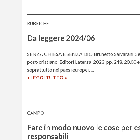
m
e
s
RUBRICHE
e
d
Da leggere 2024/06
e
l
SENZA CHIESA E SENZA DIO Brunetto Salvarani, Senza
S
post-cristiano, Editori Laterza, 2023, pp. 248, 20,00 eur
e
soprattutto nei paesi europei, …
m
+LEGGI TUTTO
D
»
i
a
n
l
a
e
r
g
i
CAMPO
g
o
e
Fare in modo nuovo le cose per esse
2
r
responsabili
0
e