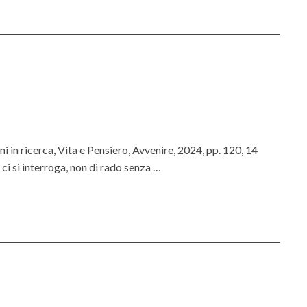
n
S
e
m
i
n
a
r
i
 in ricerca, Vita e Pensiero, Avvenire, 2024, pp. 120, 14
o
e ci si interroga, non di rado senza …
?