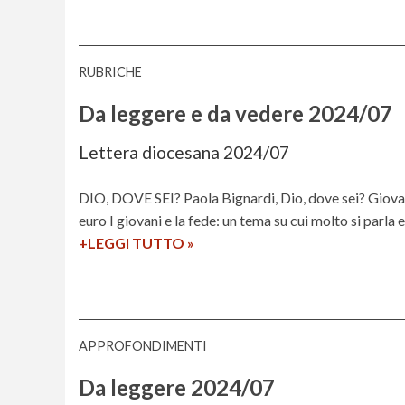
0
n
7
t
r
RUBRICHE
o
u
Da leggere e da vedere 2024/07
n
i
Lettera diocesana 2024/07
v
e
DIO, DOVE SEI? Paola Bignardi, Dio, dove sei? Giovani
r
euro I giovani e la fede: un tema su cui molto si parla 
s
+LEGGI TUTTO
D
»
i
a
t
l
a
e
r
g
APPROFONDIMENTI
i
g
o
e
Da leggere 2024/07
–
r