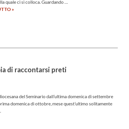
t
lla quale ci si colloca. Guardando …
r
UTTO
L
»
a
a
i
d
n
i
p
m
a
e
r
n
r
s
o
i
ia di raccontarsi preti
c
o
c
n
h
e
i
a
 diocesana del Seminario dall’ultima domenica di settembre
a
f
a prima domenica di ottobre, mese quest’ultimo solitamente
f
…
e
t