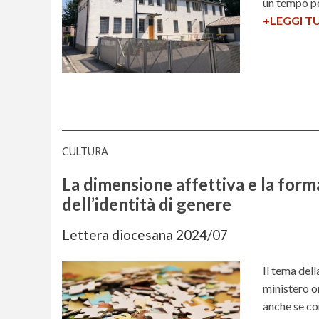
/
un tempo pe
a
0
+LEGGI T
7
CULTURA
La dimensione affettiva e la form
dell’identità di genere
Lettera diocesana 2024/07
Il tema del
ministero o
anche se co