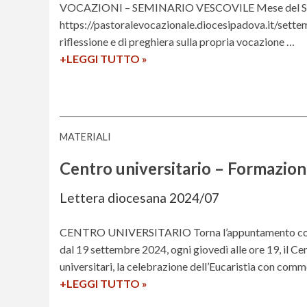
VOCAZIONI – SEMINARIO VESCOVILE Mese del Semina
https://pastoralevocazionale.diocesipadova.it/sett
riflessione e di preghiera sulla propria vocazione …
+LEGGI TUTTO
C
»
a
l
e
n
MATERIALI
d
a
Centro universitario – Formazion
r
i
Lettera diocesana 2024/07
o
2
CENTRO UNIVERSITARIO Torna l’appuntamento con la c
0
dal 19 settembre 2024, ogni giovedì alle ore 19, il Cen
2
universitari, la celebrazione dell’Eucaristia con com
4
+LEGGI TUTTO
C
»
/
e