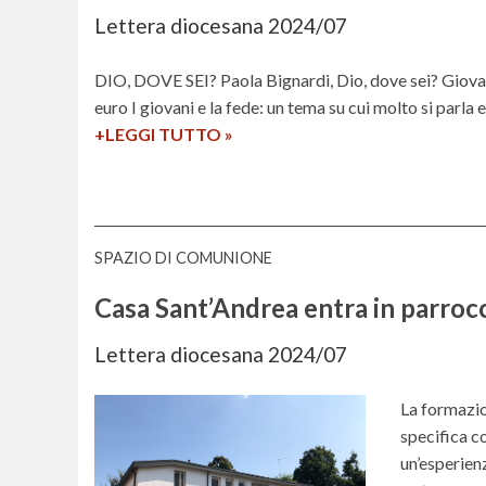
F
e
Lettera diocesana 2024/07
o
e
r
d
DIO, DOVE SEI? Paola Bignardi, Dio, dove sei? Giovani
m
a
euro I giovani e la fede: un tema su cui molto si parla 
a
v
+LEGGI TUTTO
D
»
z
e
a
i
d
l
o
e
e
n
r
g
SPAZIO DI COMUNIONE
e
e
g
t
2
e
Casa Sant’Andrea entra in parroc
e
0
r
o
2
e
Lettera diocesana 2024/07
l
4
2
o
/
0
La formazio
g
0
2
specifica c
i
7
4
un’esperien
c