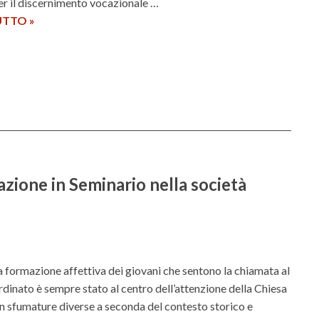
r il discernimento vocazionale …
UTTO
C
»
a
s
a
S
a
n
t
’
A
azione in Seminario nella società
n
d
r
e
a
la formazione affettiva dei giovani che sentono la chiamata al
e
rdinato è sempre stato al centro dell’attenzione della Chiesa
n
n sfumature diverse a seconda del contesto storico e