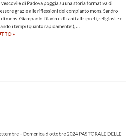
o vescovile di Padova poggia su una storia formativa di
essore grazie alle riflessioni del compianto mons. Sandro
di mons. Giampaolo Dianin e di tanti altri preti, religiosi e e
iando i tempi (quanto rapidamente!), …
UTTO
C
»
o
s
a
s
t
a
c
a
m
b
i
a
 settembre – Domenica 6 ottobre 2024 PASTORALE DELLE
n