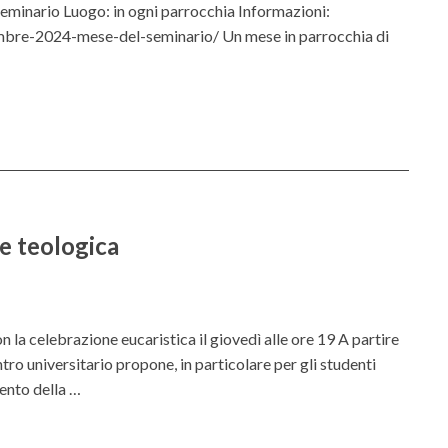
rio Luogo: in ogni parrocchia Informazioni:
d
embre-2024-mese-del-seminario/ Un mese in parrocchia di
o
n
e
l
l
a
f
o
r
e teologica
m
a
z
i
elebrazione eucaristica il giovedì alle ore 19 A partire
o
tro universitario propone, in particolare per gli studenti
n
mento della …
e
i