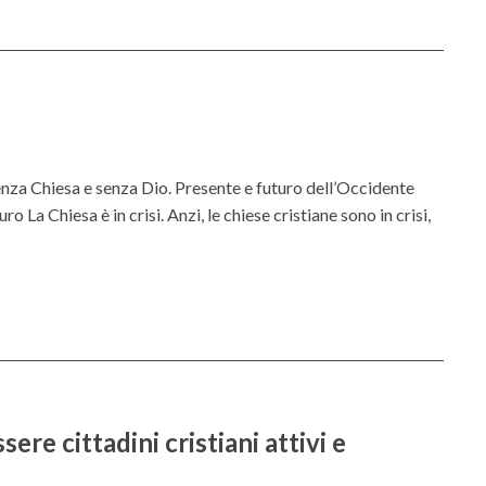
t
i
v
a
e
l
a
 Chiesa e senza Dio. Presente e futuro dell’Occidente
f
o La Chiesa è in crisi. Anzi, le chiese cristiane sono in crisi,
o
r
m
a
z
i
o
n
re cittadini cristiani attivi e
e
i