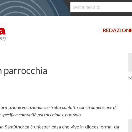
S
k
i
p
REDAZION
t
o
c
o
n
t
n parrocchia
e
N
n
t
formazione vocazionale a stretto contatto con la dimensione di
 specifica comunità parrocchiale e non solo
a Sant’Andrea è un’esperienza che vive in diocesi ormai da