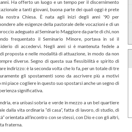
anni. Ha offerto un luogo e un tempo per il discernimento
azionale a tanti giovani, buona parte dei quali oggi è prete
lla nostra Chiesa. È nata agli inizi degli anni ’90 per
pondere alle esigenze della pastorale delle vocazioni e di un
roccio adeguato al Seminario Maggiore da parte di chi, non
endo frequentato il Seminario Minore, portava in sé il
siderio di accedervi. Negli anni si è mantenuta fedele a
di proposta e nelle modalità di attuazione, in modo da non
empre diverse. Segno di questa sua flessibilità e spirito di
e indirizzo: è la seconda volta che lo fa, per un totale di tre
Sicuramente gli spostamenti sono da ascrivere più a motivi
 mi piace cogliere in questo suo spostarsi anche un segno di
erienza significativa.
ndria, era un’oasi sobria e verde in mezzo a un bel quartiere
dalla vita ordinaria “di casa”, fatta di lavoro, di studio, di
à” orientata all’incontro con se stessi, con Dio e con gli altri,
ita fraterna.