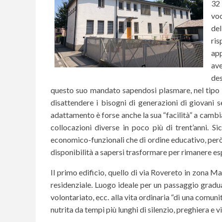
32 
voc
de
ris
app
av
de
questo suo mandato sapendosi plasmare, nel tipo 
disattendere i bisogni di generazioni di giovani s
adattamento è forse anche la sua “facilità” a cambiar
collocazioni diverse in poco più di trent’anni. 
economico-funzionali che di ordine educativo, però
disponibilità a sapersi trasformare per rimanere esp
Il primo edificio, quello di via Rovereto in zona Ma
residenziale. Luogo ideale per un passaggio graduale 
volontariato, ecc. alla vita ordinaria “di una comunit
nutrita da tempi più lunghi di silenzio, preghiera e v