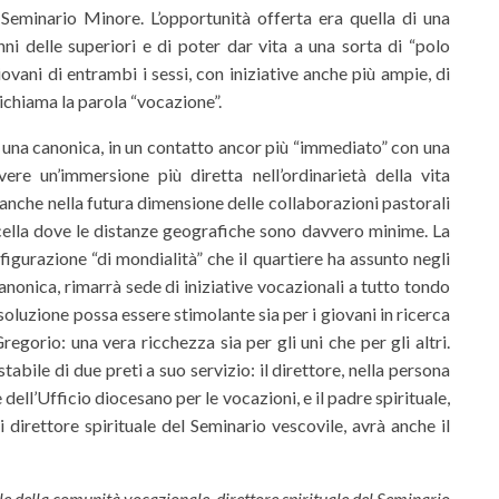
 Seminario Minore. L’opportunità offerta era quella di una
ni delle superiori e di poter dar vita a una sorta di “polo
ovani di entrambi i sessi, con iniziative anche più ampie, di
ichiama la parola “vocazione”.
 una canonica, in un contatto ancor più “immediato” con una
vere un’immersione più diretta nell’ordinarietà della vita
, anche nella futura dimensione delle collaborazioni pastorali
rcella dove le distanze geografiche sono davvero minime. La
igurazione “di mondialità” che il quartiere ha assunto negli
canonica, rimarrà sede di iniziative vocazionali a tutto tondo
soluzione possa essere stimolante sia per i giovani in ricerca
egorio: una vera ricchezza sia per gli uni che per gli altri.
bile di due preti a suo servizio: il direttore, nella persona
ll’Ufficio diocesano per le vocazioni, e il padre spirituale,
direttore spirituale del Seminario vescovile, avrà anche il
e della comunità vocazionale, direttore spirituale del Seminario