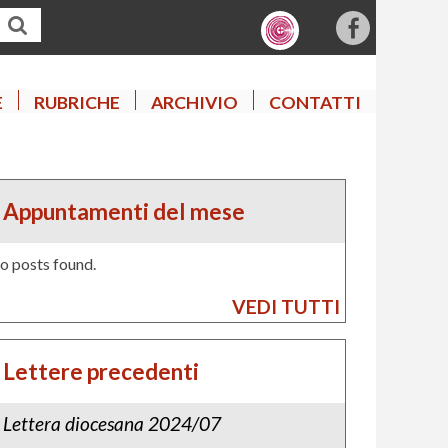
f
a
c
E
RUBRICHE
ARCHIVIO
CONTATTI
e
b
o
o
Appuntamenti del mese
k
o posts found.
VEDI TUTTI
Lettere precedenti
Lettera diocesana 2024/07