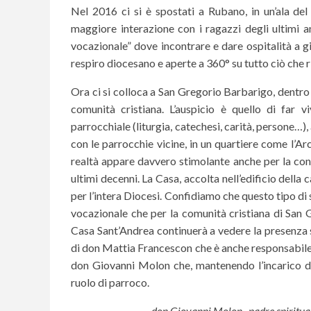
Nel 2016 ci si è spostati a Rubano, in un’ala del
maggiore interazione con i ragazzi degli ultimi an
vocazionale” dove incontrare e dare ospitalità a gi
respiro diocesano e aperte a 360° su tutto ciò che r
Ora ci si colloca a San Gregorio Barbarigo, dentro
comunità cristiana. L’auspicio è quello di far vi
parrocchiale (liturgia, catechesi, carità, persone…)
con le parrocchie vicine, in un quartiere come l’A
realtà appare davvero stimolante anche per la conf
ultimi decenni. La Casa, accolta nell’edificio della 
per l’intera Diocesi. Confidiamo che questo tipo di 
vocazionale che per la comunità cristiana di San Gr
Casa Sant’Andrea continuerà a vedere la presenza sta
di don Mattia Francescon che è anche responsabile de
don Giovanni Molon che, mantenendo l’incarico di 
ruolo di parroco.
don Giovanni Molon, padre spiritual