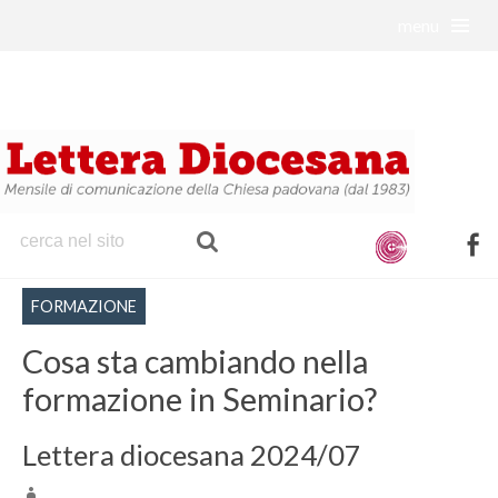
menu
S
k
i
p
t
o
c
o
f
n
a
t
FORMAZIONE
c
e
e
Cosa sta cambiando nella
n
b
t
formazione in Seminario?
o
o
Lettera diocesana 2024/07
k