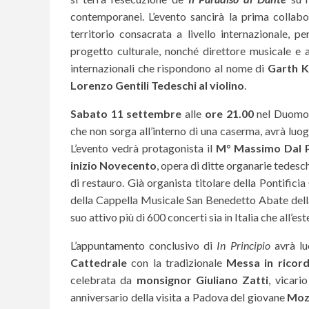
contemporanei. L’evento sancirà la prima collab
territorio consacrata a livello internazionale, p
progetto culturale, nonché direttore musicale e 
internazionali che rispondono al nome di
Garth 
Lorenzo Gentili Tedeschi al violino
.
Sabato 11 settembre
alle
ore 21.00
nel Duomo d
che non sorga all’interno di una caserma, avrà luog
L’evento vedrà protagonista il
M° Massimo Dal 
inizio Novecento
, opera di ditte organarie tedes
di restauro. Già organista titolare della Pontific
della Cappella Musicale San Benedetto Abate dell
suo attivo più di 600 concerti sia in Italia che all’est
L’appuntamento conclusivo di
In Principio
avrà l
Cattedrale
con la tradizionale
Messa in ricordo
celebrata da
monsignor Giuliano Zatti
, vicari
anniversario della visita a Padova del giovane
Moz