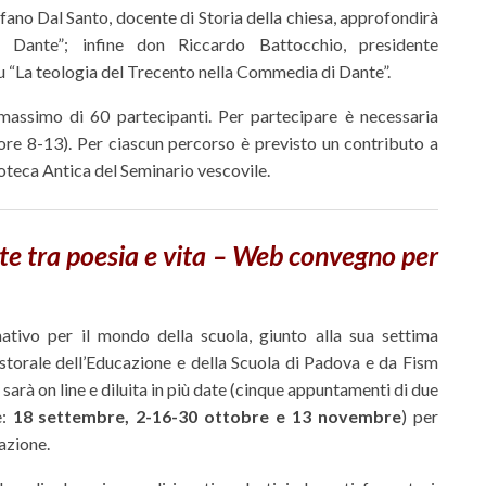
no Dal Santo, docente di Storia della chiesa, approfondirà
Dante”; infine don Riccardo Battocchio, presidente
su “La teologia del Trecento nella Commedia di Dante”.
massimo di 60 partecipanti. Per partecipare è necessaria
ore 8-13). Per ciascun percorso è previsto un contributo a
ioteca Antica del Seminario vescovile.
nte tra poesia e vita – Web convegno per
tivo per il mondo della scuola, giunto alla sua settima
astorale dell’Educazione e della Scuola di Padova e da Fism
arà on line e diluita in più date (cinque appuntamenti di due
e:
18 settembre, 2-16-30 ottobre e 13 novembre
) per
azione.