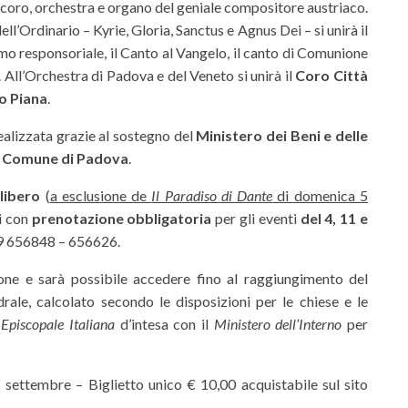
, coro, orchestra e organo del geniale compositore austriaco.
ell’Ordinario – Kyrie, Gloria, Sanctus e Agnus Dei – si unirà il
almo responsoriale, il Canto al Vangelo, il canto di Comunione
. All’Orchestra di Padova e del Veneto si unirà il
Coro Città
o Piana
.
realizzata grazie al sostegno del
Ministero dei Beni e delle
l
Comune di Padova
.
libero
(
a esclusione de
Il Paradiso di Dante
di domenica 5
li con
prenotazione obbligatoria
per gli eventi
del 4, 11 e
9 656848 – 656626.
ne e sarà possibile accedere fino al raggiungimento del
ale, calcolato secondo le disposizioni per le chiese e le
Episcopale Italiana
d’intesa con il
Ministero dell’Interno
per
settembre – Biglietto unico € 10,00 acquistabile sul sito