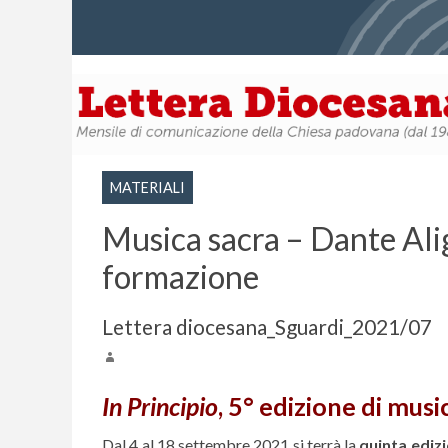
MATERIALI
Musica sacra – Dante Alig
formazione
Lettera diocesana_Sguardi_2021/07
In Principio
, 5° edizione di musi
Dal 4 al 18 settembre 2021 si terrà la
quinta ediz