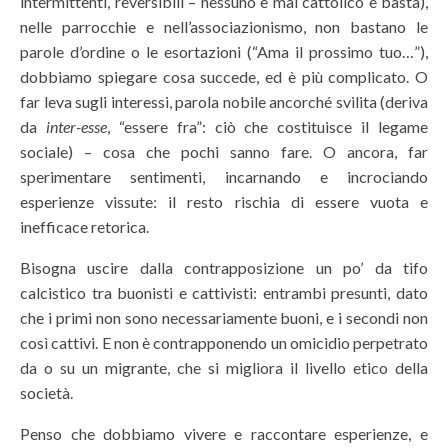
intermittenti, reversibili – nessuno è mai cattolico e basta),
nelle parrocchie e nell’associazionismo, non bastano le
parole d’ordine o le esortazioni (“Ama il prossimo tuo…”),
dobbiamo spiegare cosa succede, ed è più complicato. O
far leva sugli interessi, parola nobile ancorché svilita (deriva
da
inter-esse
, “essere fra”: ciò che costituisce il legame
sociale) – cosa che pochi sanno fare. O ancora, far
sperimentare sentimenti, incarnando e incrociando
esperienze vissute: il resto rischia di essere vuota e
inefficace retorica.
Bisogna uscire dalla contrapposizione un po’ da tifo
calcistico tra buonisti e cattivisti: entrambi presunti, dato
che i primi non sono necessariamente buoni, e i secondi non
così cattivi. E non è contrapponendo un omicidio perpetrato
da o su un migrante, che si migliora il livello etico della
società.
Penso che dobbiamo vivere e raccontare esperienze, e