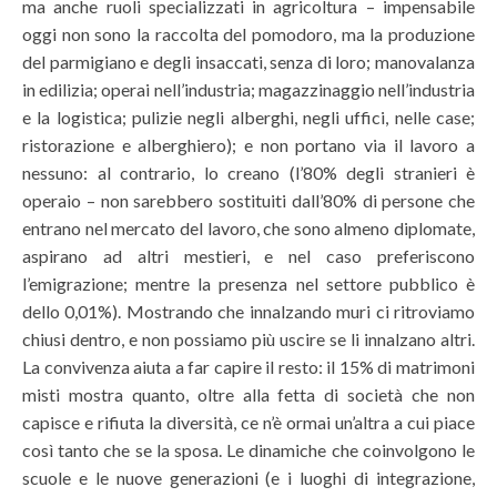
ma anche ruoli specializzati in agricoltura – impensabile
oggi non sono la raccolta del pomodoro, ma la produzione
del parmigiano e degli insaccati, senza di loro; manovalanza
in edilizia; operai nell’industria; magazzinaggio nell’industria
e la logistica; pulizie negli alberghi, negli uffici, nelle case;
ristorazione e alberghiero); e non portano via il lavoro a
nessuno: al contrario, lo creano (l’80% degli stranieri è
operaio – non sarebbero sostituiti dall’80% di persone che
entrano nel mercato del lavoro, che sono almeno diplomate,
aspirano ad altri mestieri, e nel caso preferiscono
l’emigrazione; mentre la presenza nel settore pubblico è
dello 0,01%). Mostrando che innalzando muri ci ritroviamo
chiusi dentro, e non possiamo più uscire se li innalzano altri.
La convivenza aiuta a far capire il resto: il 15% di matrimoni
misti mostra quanto, oltre alla fetta di società che non
capisce e rifiuta la diversità, ce n’è ormai un’altra a cui piace
così tanto che se la sposa. Le dinamiche che coinvolgono le
scuole e le nuove generazioni (e i luoghi di integrazione,