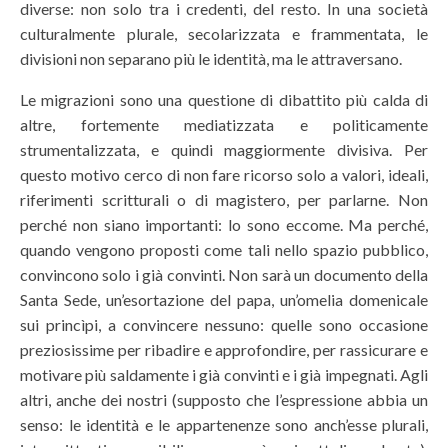
diverse: non solo tra i credenti, del resto. In una società
culturalmente plurale, secolarizzata e frammentata, le
divisioni non separano più le identità, ma le attraversano.
Le migrazioni sono una questione di dibattito più calda di
altre, fortemente mediatizzata e politicamente
strumentalizzata, e quindi maggiormente divisiva. Per
questo motivo cerco di non fare ricorso solo a valori, ideali,
riferimenti scritturali o di magistero, per parlarne. Non
perché non siano importanti: lo sono eccome. Ma perché,
quando vengono proposti come tali nello spazio pubblico,
convincono solo i già convinti. Non sarà un documento della
Santa Sede, un’esortazione del papa, un’omelia domenicale
sui princìpi, a convincere nessuno: quelle sono occasione
preziosissime per ribadire e approfondire, per rassicurare e
motivare più saldamente i già convinti e i già impegnati. Agli
altri, anche dei nostri (supposto che l’espressione abbia un
senso: le identità e le appartenenze sono anch’esse plurali,