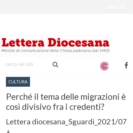
menu
S
k
i
p
t
o
c
o
f
n
a
t
CULTURA
c
e
e
Perché il tema delle migrazioni è
n
b
t
così divisivo fra i credenti?
o
o
Lettera diocesana_Sguardi_2021/07
k