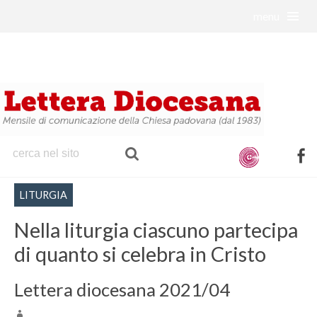
menu
S
k
i
p
t
o
c
o
f
n
a
t
LITURGIA
c
e
e
Nella liturgia ciascuno partecipa
n
b
t
di quanto si celebra in Cristo
o
o
Lettera diocesana 2021/04
k