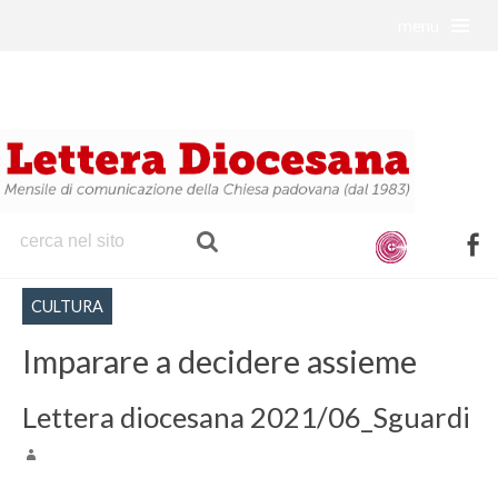
menu
S
k
i
p
t
o
c
o
f
n
a
t
CULTURA
c
e
e
Imparare a decidere assieme
n
b
t
o
Lettera diocesana 2021/06_Sguardi
o
k