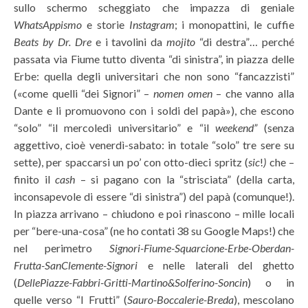
sullo schermo scheggiato che impazza di geniale
WhatsAppismo
e storie
Instagram
; i monopattini, le cuffie
Beats by Dr. Dre
e i tavolini da
mojito
“di destra”… perché
passata via Fiume tutto diventa “di sinistra”, in piazza delle
Erbe: quella degli universitari che non sono “fancazzisti”
(«come quelli “dei Signori” –
nomen omen
– che vanno alla
Dante e li promuovono con i soldi del papà»), che escono
“solo” “il mercoledì universitario” e “il
weekend”
(senza
aggettivo, cioè venerdì-sabato: in totale “solo” tre sere su
sette), per spaccarsi un po’ con otto-dieci spritz (
sic
!
)
che –
finito il
cash
– si pagano con la “strisciata” (della carta,
inconsapevole di essere “di sinistra”) del papà (comunque!).
In piazza arrivano – chiudono e poi rinascono – mille locali
per “bere-una-cosa” (ne ho contati 38 su Google Maps!) che
nel perimetro
Signori-Fiume-Squarcione-Erbe-Oberdan-
Frutta-SanClemente-Signori
e nelle laterali del ghetto
(
DellePiazze-Fabbri-Gritti-Martino&Solferino-Soncin
) o in
quelle verso “I Frutti” (
Sauro-Boccalerie-Breda
), mescolano