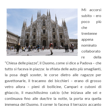
Mi accorsi
subito – ero
poco più
che
trentenne
appena
nominato
collaborato
re della
“Chiesa delle piazze”, il Duomo, come si dice a Padova – che
tutto si faceva in piazza: la sfilata delle auto più smaglianti,
la posa degli
scooter
, le corse dietro alle ragazze per
gavettonarle, il tracanno dei bicchieri – erano di grosso
vetro allora – pieni di bollicine, Campari e cuboni di
ghiaccio, il maschilissimo calcio (che iniziava alle sei e
continuava fino alle due/tre la notte, la porta era quella
immensa del Duomo, il
corner
lo faceva il terrazzo accanto