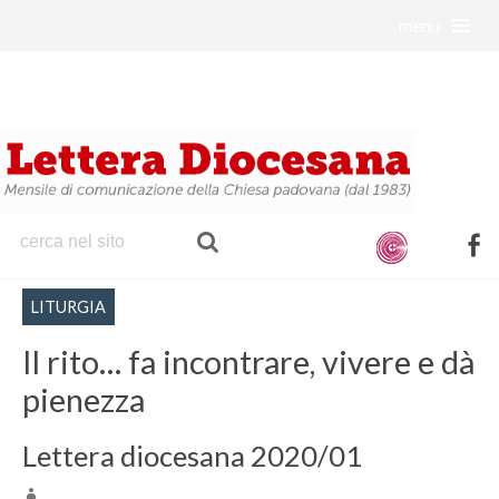
menu
S
k
i
p
t
o
c
o
f
n
a
t
LITURGIA
c
e
e
Il rito… fa incontrare, vivere e dà
n
b
t
pienezza
o
o
Lettera diocesana 2020/01
k