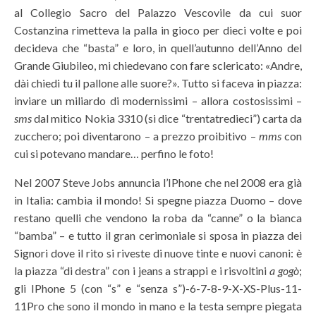
al Collegio Sacro del Palazzo Vescovile da cui suor
Costanzina rimetteva la palla in gioco per dieci volte e poi
decideva che “basta” e loro, in quell’autunno dell’Anno del
Grande Giubileo, mi chiedevano con fare sclericato: «Andre,
dài chiedi tu il pallone alle suore?». Tutto si faceva in piazza:
inviare un miliardo di modernissimi – allora costosissimi –
sms
dal mitico Nokia 3310 (si dice “trentatredieci”) carta da
zucchero; poi diventarono – a prezzo proibitivo –
mms
con
cui si potevano mandare… perfino le foto!
Nel 2007 Steve Jobs annuncia l’IPhone che nel 2008 era già
in Italia: cambia il mondo! Si spegne piazza Duomo – dove
restano quelli che vendono la roba da “canne” o la bianca
“bamba” – e tutto il gran cerimoniale si sposa in piazza dei
Signori dove il rito si riveste di nuove tinte e nuovi canoni: è
la piazza “di destra” con i jeans a strappi e i risvoltini
a gogò
;
gli IPhone 5 (con “s” e “senza s”)-6-7-8-9-X-XS-Plus-11-
11Pro che sono il mondo in mano e la testa sempre piegata