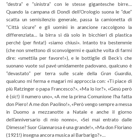
“destra” e “sinistra” con le stesse gigantesche birre…
Quando la campana di Dondi dell’Orologio suona le “due”
scatta un semisilenzio generale, passa la camionetta di
“Città sicure” e gli uomini in arancione raccolgono la
differenziata… la birra si dà solo in bicchieri di plastica
perché (per finta!) «siamo chiusi». Intanto tra bestemmie
(che non smettono di sconvolgermi e qualche volta di farmi
dire: «smettila per favore!»), e le bottiglie di Beck’s che
suonano vuote sul pavé umidamente padovano, qualcuno è
“devastato” per terra sulle scale della
Gran Guardia
,
qualcuno mi ferma e magari mi approccia con: «Ti piace di
più Ratzinger o papa Francesco?», «Ma lo Ior?», «Gesù però
è (
sic
!) il numero uno», «A me la prima Comunione l’ha fatta
don Piero! A me don Paolino!», «Però vengo sempre a messa
in Duomo a mezzanotte a Natale e anche il giorno
dell’anniversario di mio nonno», «Sei mai entrato dalle
Dimesse? Suor Giannarosa è una grande!», «Ma don Floriano
(1921!) insegna ancora musica al Barbarigo?»…