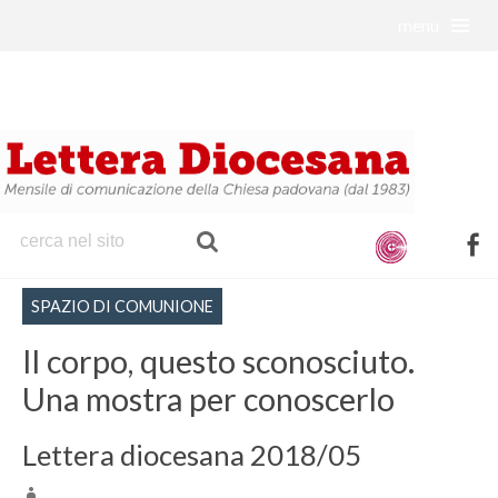
menu
S
k
i
p
t
o
c
o
f
n
a
t
SPAZIO DI COMUNIONE
c
e
e
Il corpo, questo sconosciuto.
n
b
t
Una mostra per conoscerlo
o
o
Lettera diocesana 2018/05
k