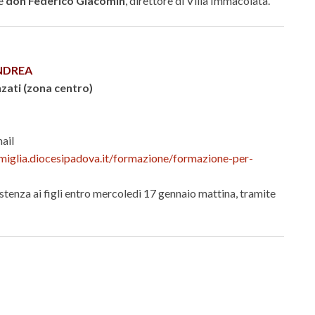
 e
don Federico Giacomin
, direttore di Villa Immacolata.
ANDREA
zati (zona centro)
ail
famiglia.diocesipadova.it/formazione/formazione-per-
istenza ai figli entro mercoledì 17 gennaio mattina, tramite