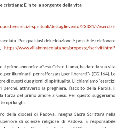
 cristiana: È in te la sorgente della vita
oposte/esercizi-spirituali/dettaglievento/23334/-/esercizi-
mmacolata. Per qualsiasi delucidazione è possibile telefonare
0,
https://www.villaimmacolata.net/proposte/iscriviti.html?
 il primo annuncio: «Gesù Cristo ti ama, ha dato la sua vita
o, per illuminarti, per rafforzarsi, per liberarti”» (EG 164). Le
 di questi due giorni di spiritualità. Li chiamiamo “esercizi
i perché, attraverso la preghiera, l’ascolto della Parola, il
 la forza del primo amore a Gesù. Per questo suggeriamo
i tempi lunghi.
ero della diocesi di Padova, insegna Sacra Scrittura nella
 superiore di scienze religiose di Padova. È responsabile