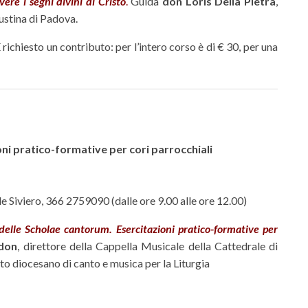
vere i segni divini di Cristo
.
Guida
don Loris Della Pietra
,
iustina di Padova.
È richiesto un contributo: per l’intero corso è di € 30, per una
oni pratico-formative per cori parrocchiali
de Siviero, 366 2759090 (dalle ore 9.00 alle ore 12.00)
 delle Scholae cantorum. Esercitazioni pratico-formative per
ndon
, direttore della Cappella Musicale della Cattedrale di
tuto diocesano di canto e musica per la Liturgia