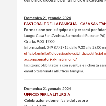
dell’Ufficio diocesano per l’annuncio e la catechesi
Domenica 21 gennaio 2024
PASTORALE DELLA FAMIGLIA – CASA SANT’
Formazione per le équipe dei percorsi per fidan
Luogo: Casa Sant’Andrea, Sarmeola di Rubano (Pd)
Orario: 9.00-17.00
Informazioni: 049 8771712 dalle 9,30 alle 13,00 em
ufficiofamiglia@diocesipadova.it
,
https://ufficio
accompagnatori-al-matrimonio/
Iscrizioni: obbligatoria con eventuale richiesta ass
email o telefonata all’ufficio famiglia.
Domenica 21 gennaio 2024
UFFICIO PER LA LITURGIA
Celebrazione domenicale del vespro