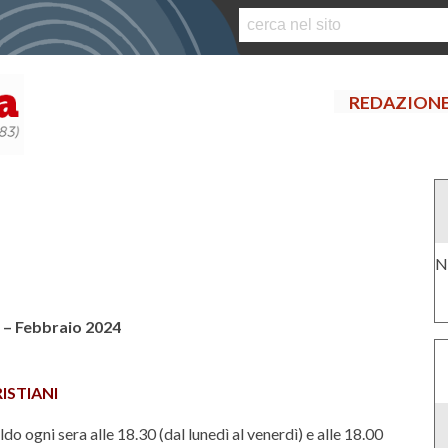
S
k
i
p
REDAZION
t
o
c
o
n
t
e
N
n
t
 – Febbraio 2024
ISTIANI
o ogni sera alle 18.30 (dal lunedì al venerdì) e alle 18.00