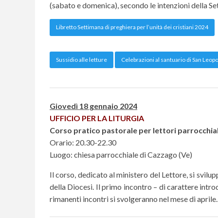
(sabato e domenica), secondo le intenzioni della Sett
Libretto Settimana di preghiera per l’unità dei cristiani 2024
Sussidio alle letture
Celebrazioni al santuario di San Leop
Giovedì 18 gennaio 2024
UFFICIO PER LA LITURGIA
Corso pratico pastorale per lettori parrocchiali
Orario: 20.30-22.30
Luogo: chiesa parrocchiale di Cazzago (Ve)
Il corso, dedicato al ministero del Lettore, si svilu
della Diocesi. Il primo incontro – di carattere intr
rimanenti incontri si svolgeranno nel mese di aprile.