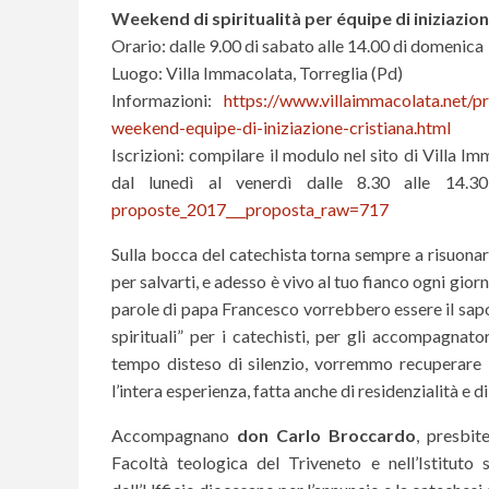
Weekend di spiritualità per équipe di iniziazione
Orario: dalle 9.00 di sabato alle 14.00 di domenica
Luogo: Villa Immacolata, Torreglia (Pd)
Informazioni:
https://www.villaimmacolata.net/pr
weekend-equipe-di-iniziazione-cristiana.html
Iscrizioni: compilare il modulo nel sito di Villa I
dal lunedì al venerdì dalle 8.30 alle 14.3
proposte_2017___proposta_raw=717
Sulla bocca del catechista torna sempre a risuonare
per salvarti, e adesso è vivo al tuo fianco ogni giorn
parole di papa Francesco vorrebbero essere il sapore
spirituali” per i catechisti, per gli accompagnator
tempo disteso di silenzio, vorremmo recuperare
l’intera esperienza, fatta anche di residenzialità e d
Accompagnano
don Carlo Broccardo
, presbit
Facoltà teologica del Triveneto e nell’Istituto