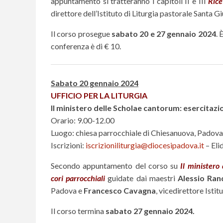
appuntamento si tratteranno i capitoli II e III
Rice
direttore dell’Istituto di Liturgia pastorale Santa G
Il corso prosegue
sabato 20 e 27 gennaio 2024
. 
conferenza è di € 10.
Sabato 20 gennaio 2024
UFFICIO PER LA LITURGIA
Il ministero delle Scholae cantorum: esercitazi
Orario: 9.00-12.00
Luogo: chiesa parrocchiale di Chiesanuova, Padova
Iscrizioni:
iscrizioniliturgia@diocesipadova.it
– Eli
Secondo appuntamento del corso su
Il ministero
cori parrocchiali
guidate dai maestri
Alessio Ra
Padova e
Francesco Cavagna
, vicedirettore Isti
Il corso termina
sabato 27 gennaio 2024.