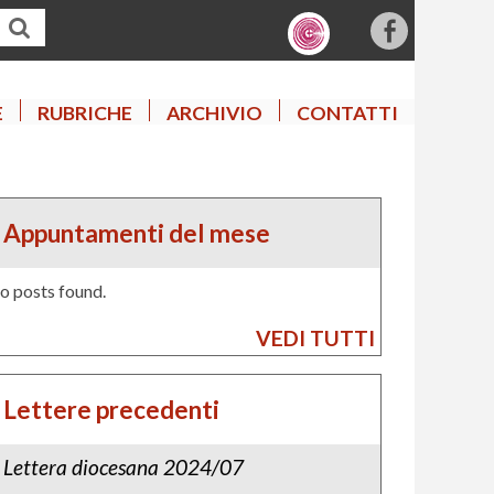
f
a
c
E
RUBRICHE
ARCHIVIO
CONTATTI
e
b
o
o
Appuntamenti del mese
k
o posts found.
VEDI TUTTI
Lettere precedenti
Lettera diocesana 2024/07