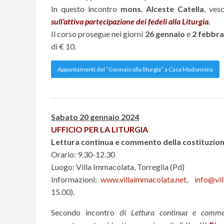
In questo incontro
mons. Alceste Catella
, ves
sull’attiva partecipazione dei fedeli alla Liturgia.
Il corso prosegue nei giorni
26 gennaio
e
2 febbra
di € 10.
Appuntamenti del “Gennaio alla liturgia” a Casa Madonnina
Sabato 20 gennaio 2024
UFFICIO PER LA LITURGIA
Lettura continua e commento della costituzione 
Orario: 9.30-12.30
Luogo: Villa Immacolata, Torreglia (Pd)
Informazioni:
www.villaimmacolata.net,
info@vil
15.00).
Secondo incontro di
Lettura continua e comment