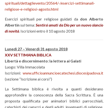
spirituali/dettaglievento/20564/-/esercizi-settimanali-
religiose-e-religiosi-agosto.html
Esercizi spirituali per religiose guidati da
don Alberto
Albertin
sul tema:
Sentirsi amati da Dio per un nuovo slancio
di novità
. Iscrizioni entro il 10 agosto 2018
Lunedì 27 – Venerdì 31 agosto 2018
XXV SETTIMANA BIBLICA
Libertà e discernimento: la lettera ai Galati
Luogo: Villa Immacolata
Iscrizioni:
www.ufficioannuncioecatechesi.diocesipadova.it
(sezione “Iscrizione ai corsi”)
La Settimana biblica è rivolta a quanti desiderano
approfondire la conoscenza della Sacra Scrittura. È una
proposta qualificata per animatori biblici parrocchiali,
catechisti dei ragazzi e degli adulti, insegnanti di religione,