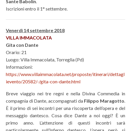
Sante Babolin
.
Iscrizioni entro il 1° settembre.
Venerdì 14 settembre 2018
VILLA IMMACOLATA
Gita con Dante
Orario: 21
Luogo: Villa Immacolata, Torreglia (Pd)
Informazioni:
https://www.villaimmacolata.net/proposte/itinerari/dettagl
ievento/20582/-/gita-con-dante.html
Breve viaggio nei tre regni e nella Divina Commedia in
compagnia di Dante, accompagnati da
Filippo Maragotto
.
È il primo di sei incontri per una riscoperta dell’opera e del
messaggio dantesco. Cosa dice Dante a noi oggi? È un
primo anno. L’attenzione di questi incontri sarà
particolarmente sull’Inferno dantesco. L’opera, però, si