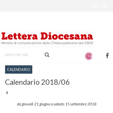
menu
S
k
i
p
t
o
c
o
f
n
a
t
CALENDARIO
c
e
e
Calendario 2018/06
n
b
t
o
o
da giovedì 21 giugno a sabato 15 settembre 2018
k