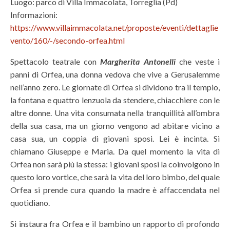
Luogo: parco di Villa Immacolata, Torreglia (Pd)
Informazioni:
https://www.villaimmacolata.net/proposte/eventi/dettaglie
vento/160/-/secondo-orfea.html
Spettacolo teatrale con
Margherita Antonelli
che veste i
panni di Orfea, una donna vedova che vive a Gerusalemme
nell’anno zero. Le giornate di Orfea si dividono tra il tempio,
la fontana e quattro lenzuola da stendere, chiacchiere con le
altre donne. Una vita consumata nella tranquillità all’ombra
della sua casa, ma un giorno vengono ad abitare vicino a
casa sua, un coppia di giovani sposi. Lei è incinta. Si
chiamano Giuseppe e Maria. Da quel momento la vita di
Orfea non sarà più la stessa: i giovani sposi la coinvolgono in
questo loro vortice, che sarà la vita del loro bimbo, del quale
Orfea si prende cura quando la madre è affaccendata nel
quotidiano.
Si instaura fra Orfea e il bambino un rapporto di profondo