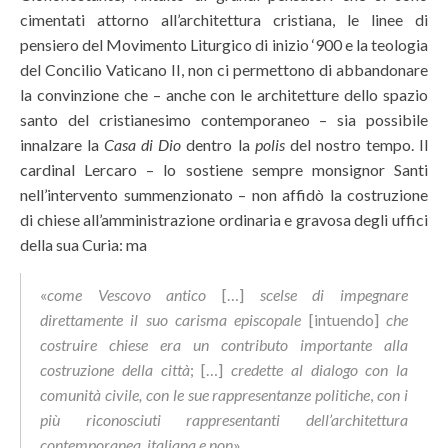
cimentati attorno all’architettura cristiana, le linee di
pensiero del Movimento Liturgico di inizio ‘900 e la teologia
del Concilio Vaticano II, non ci permettono di abbandonare
la convinzione che – anche con le architetture dello spazio
santo del cristianesimo contemporaneo – sia possibile
innalzare la
Casa di Dio
dentro la
polis
del nostro tempo. Il
cardinal Lercaro – lo sostiene sempre monsignor Santi
nell’intervento summenzionato – non affidò la costruzione
di chiese all’amministrazione ordinaria e gravosa degli uffici
della sua Curia: ma
«
come Vescovo antico
[…]
scelse di impegnare
direttamente il suo carisma episcopale
[intuendo]
che
costruire chiese era un contributo importante alla
costruzione della città
; […]
credette al dialogo con la
comunità civile, con le sue rappresentanze politiche
,
con i
più riconosciuti rappresentanti dell’architettura
contemporanea, italiana e non
».