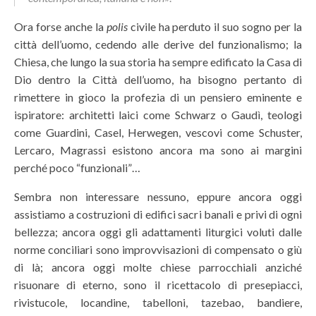
Ora forse anche la
polis
civile ha perduto il suo sogno per la
città dell’uomo, cedendo alle derive del funzionalismo; la
Chiesa, che lungo la sua storia ha sempre edificato la Casa di
Dio dentro la Città dell’uomo, ha bisogno pertanto di
rimettere in gioco la profezia di un pensiero eminente e
ispiratore: architetti laici come Schwarz o Gaudì, teologi
come Guardini, Casel, Herwegen, vescovi come Schuster,
Lercaro, Magrassi esistono ancora ma sono ai margini
perché poco “funzionali”…
Sembra non interessare nessuno, eppure ancora oggi
assistiamo a costruzioni di edifici sacri banali e privi di ogni
bellezza; ancora oggi gli adattamenti liturgici voluti dalle
norme conciliari sono improvvisazioni di compensato o giù
di là; ancora oggi molte chiese parrocchiali anziché
risuonare di eterno, sono il ricettacolo di presepiacci,
rivistucole, locandine, tabelloni, tazebao, bandiere,