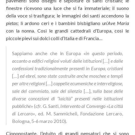
pavimenti sono disegni e sepolture di santi cristiani; le
finestre ricevono una luce che si fa immateriale; il suono
della voce si trasfigura; le immagini dei santi accendono la
pietas
; lì ardono ceri e i bambini bisbigliano un’
Ave Maria
con la nonna. Così le grandi cattedrali d’Europa, così le
piccole pievi sui dolci colli d’Italia e di Francia…
Sappiamo anche che in Europa «
in questo periodo,
accanto a edifici religiosi voluti dalle istituzioni
[…]
e dalle
confessioni tradizionalmente presenti in Europa, cristiani
[…]
ed ebrei, sono state costruite anche moschee e templi
per altre religioni
[…]
cappelle ecumeniche e interreligiose,
sale del commiato, sale del silenzio
[…],
sulla base delle
diverse concezioni di “laicità” presenti nelle istituzioni
pubbliche
» (
cfr.
G. Santi,
Intervento al Convengo «La città
di Lercaro»
, ed. M. Sammicheli, Fondazione Lercaro,
Bologna, 5-6 marzo 2010).
Ciononostante, l’intuito di grandi pensatori che si sono