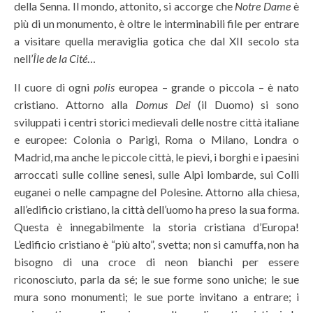
della Senna. Il mondo, attonito, si accorge che
Notre Dame
è
più di un monumento, è oltre le interminabili file per entrare
a visitare quella meraviglia gotica che dal XII secolo sta
nell’
Île de la Cité
…
Il cuore di ogni
polis
europea – grande o piccola – è nato
cristiano. Attorno alla
Domus Dei
(il Duomo) si sono
sviluppati i centri storici medievali delle nostre città italiane
e europee: Colonia o Parigi, Roma o Milano, Londra o
Madrid, ma anche le piccole città, le pievi, i borghi e i paesini
arroccati sulle colline senesi, sulle Alpi lombarde, sui Colli
euganei o nelle campagne del Polesine. Attorno alla chiesa,
all’edificio cristiano, la città dell’uomo ha preso la sua forma.
Questa è innegabilmente la storia cristiana d’Europa!
L’edificio cristiano è “più alto”, svetta; non si camuffa, non ha
bisogno di una croce di neon bianchi per essere
riconosciuto, parla da sé; le sue forme sono uniche; le sue
mura sono monumenti; le sue porte invitano a entrare; i