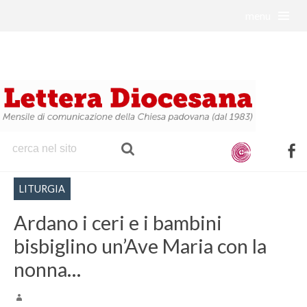
menu
S
k
i
p
t
o
c
o
f
n
a
t
LITURGIA
c
e
e
Ardano i ceri e i bambini
n
b
t
bisbiglino un’Ave Maria con la
o
nonna…
o
k