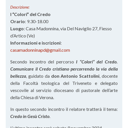
Descrizione:
I “Colori” del Credo
Orario
: 9.30-18.00
Luogo
: Casa Madonnina, via Del Naviglio 27, Fiesso
d’Artico (Ve)
Informazioni e iscrizioni
:
casamadonninapd@gmail.com
Secondo incontro del percorso
I “Colori” del Credo.
Comunicare il Credo cristiano percorrendo la via della
bellezza
, guidato da
don Antonio Scattolini
, docente
della Facoltà teologica del Triveneto e delegato
vescovile al servizio diocesano di pastorale dell’arte
della Chiesa di Verona.
In questo secondo incontro il relatore tratterà il tema:
Credo in Gesù Cristo
.
L’ultimo incontro sarà sabato 9 novembre 2024.