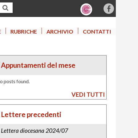
f
a
c
E
RUBRICHE
ARCHIVIO
CONTATTI
e
b
o
o
Appuntamenti del mese
k
o posts found.
VEDI TUTTI
Lettere precedenti
Lettera diocesana 2024/07