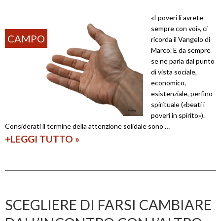
o
«I poveri li avrete
s
sempre con voi», ci
t
CAMPO
ricorda il Vangelo di
i
Marco. E da sempre
se ne parla dal punto
l
di vista sociale,
e
economico,
esistenziale, perfino
d
spirituale («beati i
e
poveri in spirito»).
l
Considerati il termine della attenzione solidale sono …
+LEGGI TUTTO
I
»
p
p
r
o
e
v
n
e
d
SCEGLIERE DI FARSI CAMBIARE
r
e