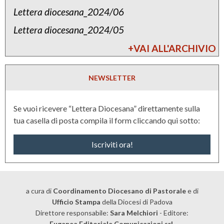
E
Lettera diocesana_2024/06
r
v
e
Lettera diocesana_2024/05
a
d
+VAI ALL'ARCHIVIO
n
a
g
l
NEWSLETTER
e
l
l
’
Se vuoi ricevere “Lettera Diocesana” direttamente sulla
i
i
tua casella di posta compila il form cliccando qui sotto:
i
n
G
Iscriviti ora!
c
a
o
u
n
d
t
a cura di
Coordinamento Diocesano di Pastorale
e di
Ufficio Stampa
della Diocesi di Padova
i
r
Direttore responsabile:
Sara Melchiori
- Editore:
u
o
Euganea Editoriale Comunicazioni srl.