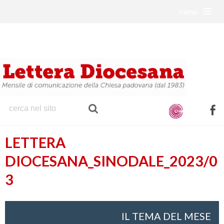
menu
S
k
i
p
t
o
c
o
f
n
a
t
LETTERA
c
e
e
DIOCESANA_SINODALE_2023/0
n
b
t
3
o
o
k
IL TEMA DEL MESE