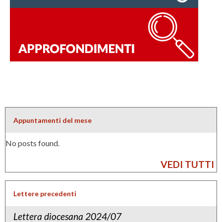
p
r
r
e
e
d
v
i
i
f
l
a
e
r
g
s
Appuntamenti del mese
i
i
a
No posts found.
c
t
a
VEDI TUTTI
a
m
”
b
Lettere precedenti
i
i
n
Lettera diocesana 2024/07
a