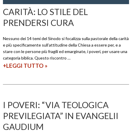
CARITÀ: LO STILE DEL
PRENDERSI CURA
Nessuno dei 14 temi del Sinodo si focalizza sulla pastorale della carità
e più specificamente sull’attitudine della Chiesa a essere per, e a
stare con le persone più fragili ed emarginate, i poveri, per usare una
categoria biblica. Questo riscontro …
+LEGGI TUTTO
C
»
a
r
i
t
I POVERI: “VIA TEOLOGICA
à
PREVILEGIATA” IN EVANGELII
:
GAUDIUM
l