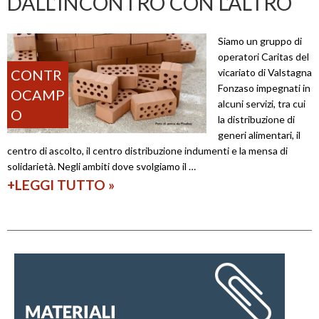
DALL’INCONTRO CON L’ALTRO
i
r
:
s
Siamo un gruppo di
“
i
operatori Caritas del
v
CONTR
vicariato di Valstagna
c
Fonzaso impegnati in
OCAMP
i
u
alcuni servizi, tra cui
O
a
r
la distribuzione di
generi alimentari, il
t
a
centro di ascolto, il centro distribuzione indumenti e la mensa di
e
solidarietà. Negli ambiti dove svolgiamo il …
o
+LEGGI TUTTO
S
»
l
c
o
e
g
g
i
l
c
i
a
e