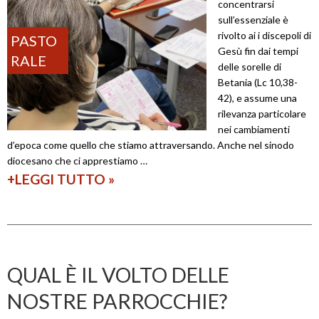
concentrarsi
d
u
sull’essenziale è
o
rivolto ai i discepoli di
PASTO
l
Gesù fin dai tempi
d
RALE
t
delle sorelle di
e
Betania (Lc 10,38-
u
l
42), e assume una
r
rilevanza particolare
l
a
nei cambiamenti
a
d’epoca come quello che stiamo attraversando. Anche nel sinodo
C
diocesano che ci apprestiamo …
+LEGGI TUTTO
P
»
h
r
i
i
e
o
s
r
a
QUAL È IL VOLTO DELLE
i
d
NOSTRE PARROCCHIE?
t
i