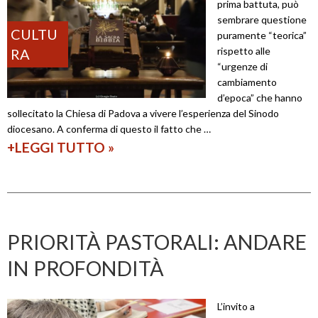
prima battuta, può
n
sembrare questione
v
CULTU
puramente “teorica”
i
rispetto alle
RA
“urgenze di
a
cambiamento
g
d’epoca” che hanno
sollecitato la Chiesa di Padova a vivere l’esperienza del Sinodo
g
diocesano. A conferma di questo il fatto che …
i
+LEGGI TUTTO
V
»
o
a
–
n
I
g
l
e
PRIORITÀ PASTORALI: ANDARE
S
l
IN PROFONDITÀ
i
o
n
e
o
L’invito a
c