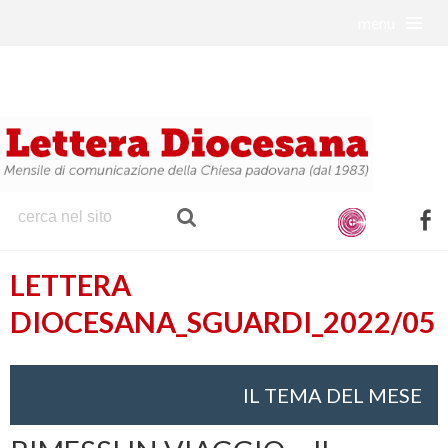
menu
S
k
i
p
t
o
c
o
f
n
a
t
LETTERA
c
e
e
DIOCESANA_SGUARDI_2022/05
n
b
t
o
o
IL TEMA DEL MESE
k