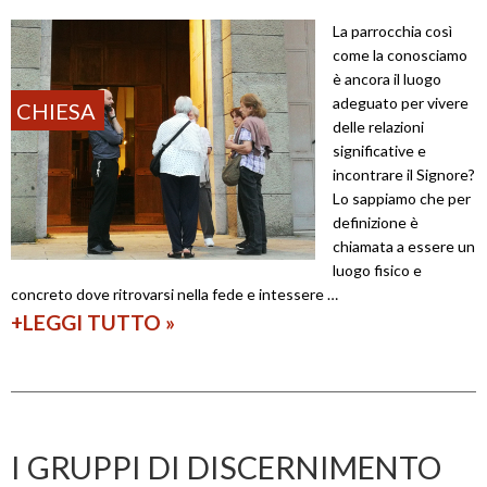
à
P
La parrocchia così
p
a
come la conosciamo
a
è ancora il luogo
d
adeguato per vivere
CHIESA
s
o
delle relazioni
t
v
significative e
incontrare il Signore?
o
a
Lo sappiamo che per
r
:
definizione è
a
s
chiamata a essere un
luogo fisico e
l
i
concreto dove ritrovarsi nella fede e intessere …
i
p
+LEGGI TUTTO
Q
»
:
a
u
a
r
a
n
t
l
d
e
è
I GRUPPI DI DISCERNIMENTO
a
!
i