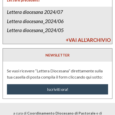
Lettere precedenti
t
Lettera diocesana 2024/07
o
Lettera diocesana_2024/06
s
i
Lettera diocesana_2024/05
n
+VAI ALL'ARCHIVIO
o
d
NEWSLETTER
a
l
Se vuoi ricevere “Lettera Diocesana” direttamente sulla
e
tua casella di posta compila il form cliccando qui sotto:
Iscriviti ora!
a cura di
Coordinamento Diocesano di Pastorale
e di