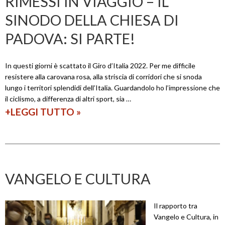
RIMESSI IN VIAGGIO – IL
SINODO DELLA CHIESA DI
PADOVA: SI PARTE!
In questi giorni è scattato il Giro d’Italia 2022. Per me difficile
resistere alla carovana rosa, alla striscia di corridori che si snoda
lungo i territori splendidi dell’Italia. Guardandolo ho l’impressione che
il ciclismo, a differenza di altri sport, sia …
+LEGGI TUTTO
R
»
i
m
e
s
VANGELO E CULTURA
s
i
Il rapporto tra
i
Vangelo e Cultura, in