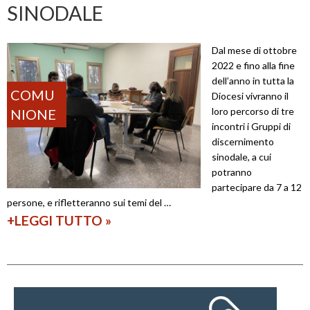
SINODALE
r
l
e
v
Dal mese di ottobre
i
o
2022 e fino alla fine
n
l
dell’anno in tutta la
p
COMU
Diocesi vivranno il
t
loro percorso di tre
NIONE
r
o
incontri i Gruppi di
o
discernimento
d
f
sinodale, a cui
e
potranno
o
l
partecipare da 7 a 12
n
persone, e rifletteranno sui temi del …
l
d
+LEGGI TUTTO
I
»
e
i
g
n
t
r
o
à
u
s
p