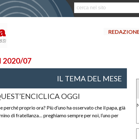
S
k
i
p
REDAZION
t
o
c
o
 2020/07
n
t
IL TEMA DEL MESE
e
n
t
 QUEST’ENCICLICA OGGI
N
e e perché proprio ora? Più d’uno ha osservato che il papa, già
ammino di fratellanza… preghiamo sempre per noi, l’uno per