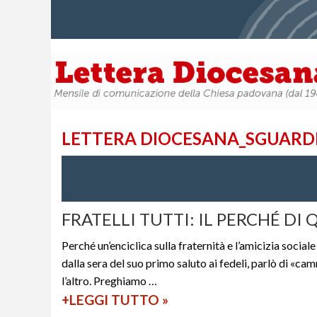
LETTERA DIOCESANA_SGUARDI
FRATELLI TUTTI: IL PERCHÉ DI
Perché un’enciclica sulla fraternità e l’amicizia social
dalla sera del suo primo saluto ai fedeli, parlò di «c
l’altro. Preghiamo …
+LEGGI TUTTO
F
»