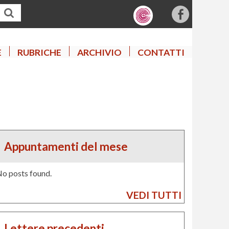
f
a
c
E
RUBRICHE
ARCHIVIO
CONTATTI
e
b
o
o
k
Appuntamenti del mese
o posts found.
VEDI TUTTI
Lettere precedenti