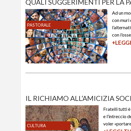
QUALI SUGGERIMENTI PER LA 
p
e
Ad un mon
r
con muri 
PASTORALE
l’alterna
c
con l’osse
h
+LEGG
é
d
i
q
u
e
IL RICHIAMO ALL’AMICIZIA SO
s
t
Fratelli tutti 
’
e l’intreccio d
voler «portare
e
CULTURA