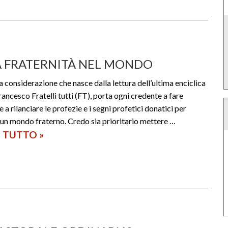
LA FRATERNITÀ NEL MONDO
 considerazione che nasce dalla lettura dell’ultima enciclica
rancesco Fratelli tutti (FT), porta ogni credente a fare
a rilanciare le profezie e i segni profetici donatici per
 un mondo fraterno. Credo sia prioritario mettere …
I TUTTO
L
»
e
r
e
l
i
g