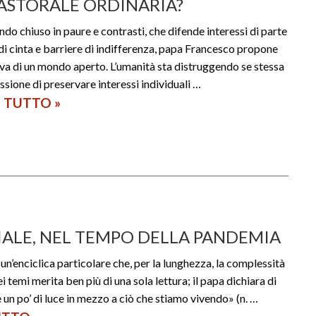
PASTORALE ORDINARIA?
i
do chiuso in paure e contrasti, che difende interessi di parte
o
di cinta e barriere di indifferenza, papa Francesco propone
n
tiva di un mondo aperto. L’umanità sta distruggendo se stessa
i
ssione di preservare interessi individuali …
I TUTTO
Q
»
a
u
s
a
e
l
r
i
v
s
i
u
z
CIALE, NEL TEMPO DELLA PANDEMIA
g
i
è un’enciclica particolare che, per la lunghezza, la complessità
g
o
ei temi merita ben più di una sola lettura; il papa dichiara di
e
d
 un po’ di luce in mezzo a ciò che stiamo vivendo» (n. …
r
e