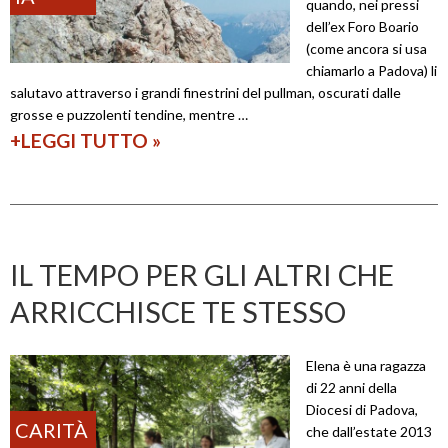
quando, nei pressi
n
dell’ex Foro Boario
e
(come ancora si usa
chiamarlo a Padova) li
c
salutavo attraverso i grandi finestrini del pullman, oscurati dalle
r
grosse e puzzolenti tendine, mentre …
i
+LEGGI TUTTO
B
»
s
e
t
n
i
e
a
d
IL TEMPO PER GLI ALTRI CHE
n
e
ARRICCHISCE TE STESSO
a
t
c
t
Elena è una ragazza
o
o
di 22 anni della
n
p
Diocesi di Padova,
CARITÀ
che dall’estate 2013
t
u