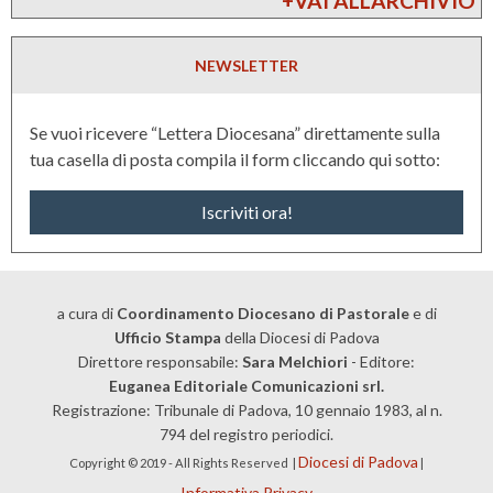
+VAI ALL'ARCHIVIO
c
c
NEWSLETTER
h
i
Se vuoi ricevere “Lettera Diocesana” direttamente sulla
s
tua casella di posta compila il form cliccando qui sotto:
c
Iscriviti ora!
e
t
e
s
a cura di
Coordinamento Diocesano di Pastorale
e di
Ufficio Stampa
della Diocesi di Padova
t
Direttore responsabile:
Sara Melchiori
- Editore:
e
Euganea Editoriale Comunicazioni srl.
Registrazione: Tribunale di Padova, 10 gennaio 1983, al n.
s
794 del registro periodici.
s
Diocesi di Padova
Copyright © 2019 - All Rights Reserved |
|
o
Informativa Privacy