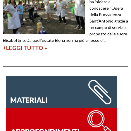
ha iniziato a
i
l
conoscere l’Opera
n
della Provvidenza
l
Sant’Antonio grazie a
u
m
un campo di servizio
a
a
proposto dalle suore
…
Elisabettine. Da quell’estate Elena non ha più smesso di …
n
+LEGGI TUTTO
I
»
d
…
l
’
t
e
e
s
m
t
p
a
o
t
p
e
e
r