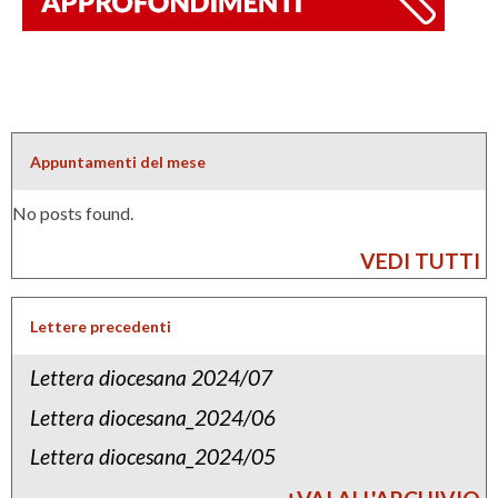
g
l
i
a
l
Appuntamenti del mese
t
No posts found.
r
i
VEDI TUTTI
c
h
Lettere precedenti
e
Lettera diocesana 2024/07
a
Lettera diocesana_2024/06
r
r
Lettera diocesana_2024/05
i