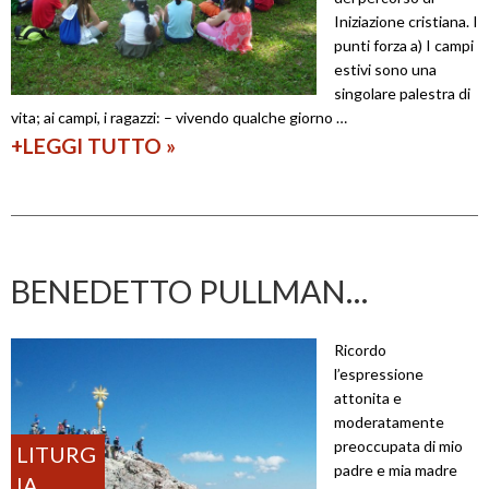
Iniziazione cristiana. I
t
punti forza a) I campi
a
estivi sono una
t
singolare palestra di
vita; ai campi, i ragazzi: – vivendo qualche giorno …
e
+LEGGI TUTTO
L
»
’
I
n
i
BENEDETTO PULLMAN…
z
i
Ricordo
a
l’espressione
attonita e
z
moderatamente
i
preoccupata di mio
LITURG
o
padre e mia madre
IA