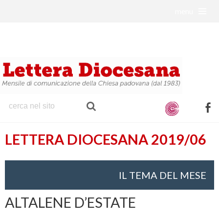
menu
S
k
i
p
t
o
c
o
f
n
a
t
LETTERA DIOCESANA 2019/06
c
e
e
n
b
t
IL TEMA DEL MESE
o
o
ALTALENE D’ESTATE
k