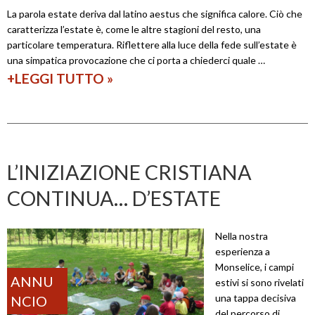
La parola estate deriva dal latino aestus che significa calore. Ciò che
caratterizza l’estate è, come le altre stagioni del resto, una
particolare temperatura. Riflettere alla luce della fede sull’estate è
una simpatica provocazione che ci porta a chiederci quale …
+LEGGI TUTTO
A
»
l
t
a
l
L’INIZIAZIONE CRISTIANA
e
CONTINUA… D’ESTATE
n
e
Nella nostra
d
esperienza a
’
Monselice, i campi
ANNU
estivi si sono rivelati
e
una tappa decisiva
NCIO
s
del percorso di